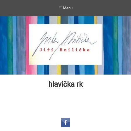
☰ Menu
hlavička rk