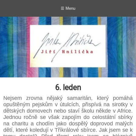
☰ Menu
6. leden
Nejsem zrovna nějaký samaritán, který pomáhá
opuštěným pejskům v útulcích, přispívá na sirotky v
dětských domovech nebo staví školu někde v Africe.
Jednou ročně se však zapojím do celostátní sbírky
na charitu a chodím jako dospělý doprovod malých
dětí, které koledují v Tříkrálové sbírce. Jak jsem se k