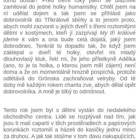
tomu dostal? Před třemi roky jsem se bláznivě
zamiloval do jedné holky humanistky. Chtěl jsem na
ní udělat dojem a tak jsem se přihlásil jako
dobrovolník do Tříkrálové sbírky a to jenom proto,
abych mohl zazvonit u jejích dveří s třemi roztomilými
dětmi v kostýmech, kteří jí zazpívají
My tři králové
jdeme k vám
a ona bude celá dojatá, jaký jsem
dobrodinec. Tenkrát to dopadlo tak, že když jsem
zaklepal u dveří té holky, otevřel mi mladý
dlouhovlasý kluk, řekl mi, že jeho přítelkyně Adélka
(ano, to je ta holka, o kterou jsem měl zájem) není
doma a že on momentálně hrozně pospíchá, protože
odlétává do Grónska zachraňovat velryby. Od té
doby mě každým rokem charita zve, abych dělal opět
dobrovolníka. A mně je blbý to odmítnout.
Tento rok jsem byl s dětmi vyslán do nedalekého
obchodního centra. Lidé se rozplývali nad tím, jak
jsou ti malí caparti v těch prostěradlech a papírových
korunkách roztomilí a házeli do kasičky jednu minci
za druhou. A jak tak stojíme v tom davu nakupujících,