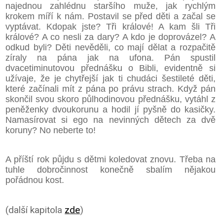
najednou zahlédnu staršího muže, jak rychlým
krokem míří k nám. Postavil se před děti a začal se
vyptávat. Kdopak jste? Tři králové! A kam šli Tři
králové? A co nesli za dary? A kdo je doprovázel? A
odkud byli? Děti nevěděli, co mají dělat a rozpačitě
zíraly na pána jak na ufona. Pán spustil
dvacetiminutovou přednášku o Bibli, evidentně si
užívaje, že je chytřejší jak ti chudáci šestileté děti,
které začínali mít z pána po právu strach. Když pán
skončil svou skoro půlhodinovou přednášku, vytáhl z
peněženky dvoukorunu a hodil jí pyšně do kasičky.
Namasírovat si ego na nevinných dětech za dvě
koruny? No neberte to!
A příští rok půjdu s dětmi koledovat znovu. Třeba na
tuhle dobročinnost konečně sbalím nějakou
pořádnou kost.
(další kapitola
zde
)